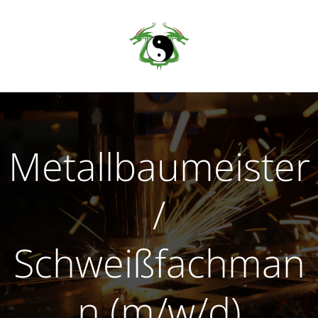
Zum
Inhalt
springen
Metallbaumeister
/
Schweißfachman
n (m/w/d)